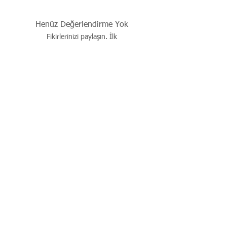
Henüz Değerlendirme Yok
Fikirlerinizi paylaşın. İlk
değerlendirmeyi siz yazın.
Değerlendirme Yap
İşbu sitenin tüm hakları saklıdır. Sitede yer alan resim,
çizim, fotoğraf, ürün dökümanları, yazı ve diğer içerikler
yazılı izin alınmadan kaynak gösterilerek dahi kısmen de
olsa alıntı yapılamaz, kopyalanamaz, basılı ve elektronik
mecralarda yayınlanamaz, çoğaltılıp dağıtılamaz..
© 2026 justevoaccessories.