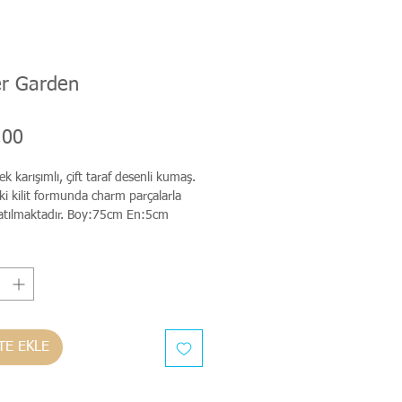
er Garden
Fiyat
,00
k karışımlı, çift taraf desenli kumaş.
ki kilit formunda charm parçalarla
 satılmaktadır. Boy:75cm En:5cm
TE EKLE