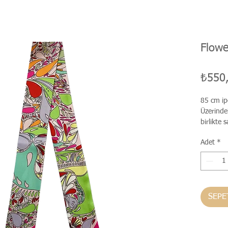
Flow
₺550
85 cm ipe
Üzerinde
birlikte
Adet
*
SEPE