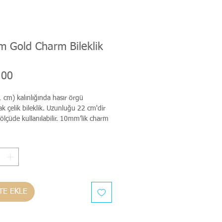
 Gold Charm Bileklik
Fiyat
,00
cm) kalınlığında hasır örgü 
 çelik bileklik. Uzunluğu 22 cm'dir 
 ölçüde kullanılabilir. 10mm’lik charm 
 kullanılır.
TE EKLE