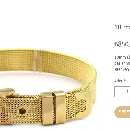
10 mm
₺850
10mm (1 
paslanmak
istenilen
parçalarla
Adet
*
SEPE