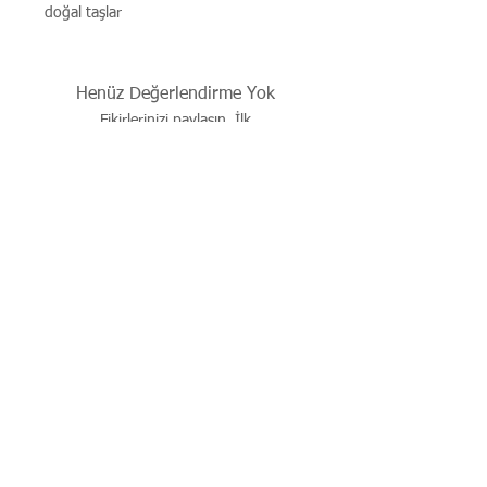
doğal taşlar
Ölçü: 43cm zincir+8cm kolye uçları
Henüz Değerlendirme Yok
Fikirlerinizi paylaşın. İlk
değerlendirmeyi siz yazın.
Değerlendirme Yap
İşbu sitenin tüm hakları saklıdır. Sitede yer alan resim,
çizim, fotoğraf, ürün dökümanları, yazı ve diğer içerikler
yazılı izin alınmadan kaynak gösterilerek dahi kısmen de
olsa alıntı yapılamaz, kopyalanamaz, basılı ve elektronik
mecralarda yayınlanamaz, çoğaltılıp dağıtılamaz..
© 2026 justevoaccessories.