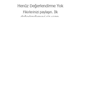
Henüz Değerlendirme Yok
Fikirlerinizi paylaşın. İlk
değerlendirmeyi siz yazın.
Değerlendirme Yap
İşbu sitenin tüm hakları saklıdır. Sitede yer alan resim,
çizim, fotoğraf, ürün dökümanları, yazı ve diğer içerikler
yazılı izin alınmadan kaynak gösterilerek dahi kısmen de
olsa alıntı yapılamaz, kopyalanamaz, basılı ve elektronik
mecralarda yayınlanamaz, çoğaltılıp dağıtılamaz..
© 2026 justevoaccessories.