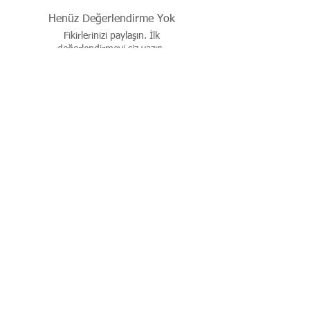
Henüz Değerlendirme Yok
Fikirlerinizi paylaşın. İlk
değerlendirmeyi siz yazın.
Değerlendirme Yap
İşbu sitenin tüm hakları saklıdır. Sitede yer alan resim,
çizim, fotoğraf, ürün dökümanları, yazı ve diğer içerikler
yazılı izin alınmadan kaynak gösterilerek dahi kısmen de
olsa alıntı yapılamaz, kopyalanamaz, basılı ve elektronik
mecralarda yayınlanamaz, çoğaltılıp dağıtılamaz..
© 2026 justevoaccessories.