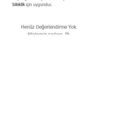
bileklik
için uygundur.
Henüz Değerlendirme Yok
Fikirlerinizi paylaşın. İlk
değerlendirmeyi siz yazın.
Değerlendirme Yap
İşbu sitenin tüm hakları saklıdır. Sitede yer alan resim,
çizim, fotoğraf, ürün dökümanları, yazı ve diğer içerikler
yazılı izin alınmadan kaynak gösterilerek dahi kısmen de
olsa alıntı yapılamaz, kopyalanamaz, basılı ve elektronik
mecralarda yayınlanamaz, çoğaltılıp dağıtılamaz..
© 2026 justevoaccessories.