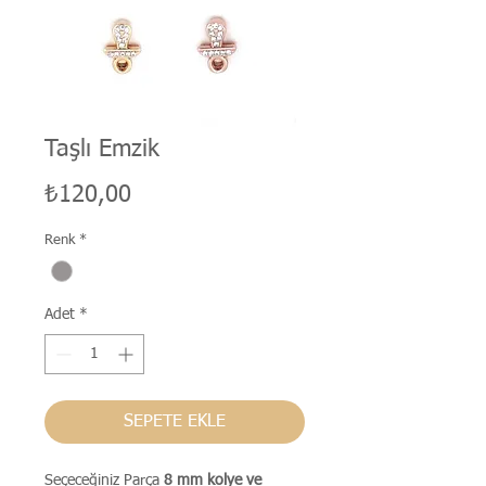
Taşlı Emzik
Fiyat
₺120,00
Renk
*
Adet
*
SEPETE EKLE
Seçeceğiniz Parça
8 mm kolye ve