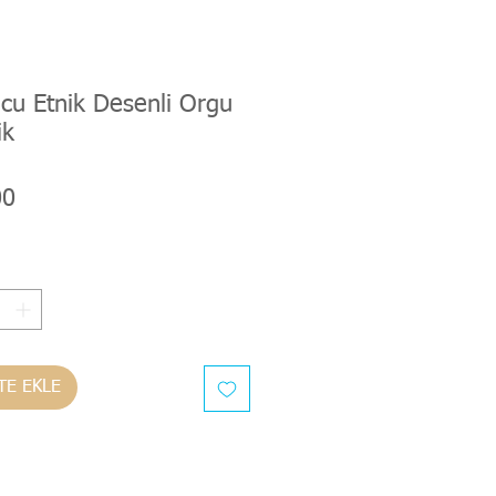
cu Etnik Desenli Orgu
ik
Fiyat
00
TE EKLE