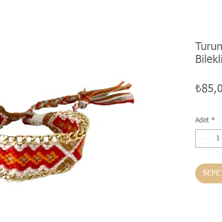
Turun
Bilekl
₺85,
Adet
*
SEPE