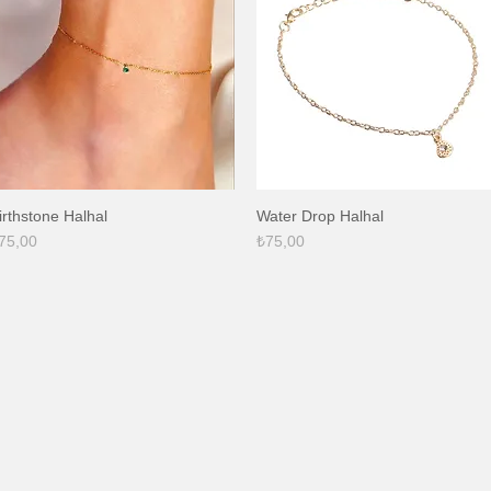
irthstone Halhal
Water Drop Halhal
Hızlı Bakış
Hızlı Bakış
iyat
Fiyat
75,00
₺75,00