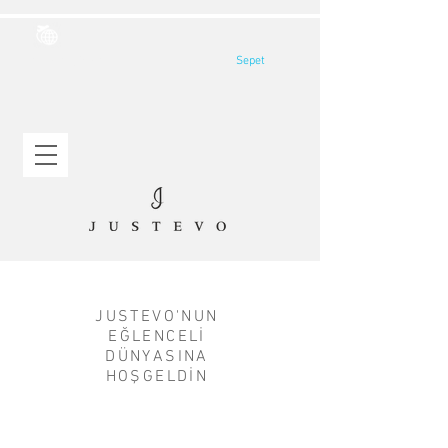
Sepet
Yurtdışı Gönderim
INSPIRATION BOARD
JUSTEVO'NUN
EĞLENCELİ
DÜNYASINA
HOŞGELDİN