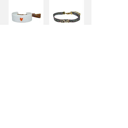
BOHO
WOVEN
HESABIM
SİPARİŞLERİM