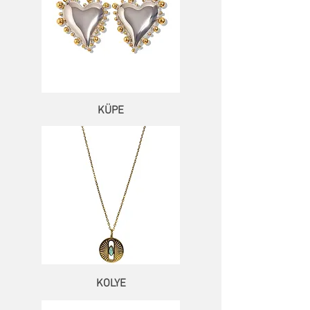
KÜPE
KOLYE