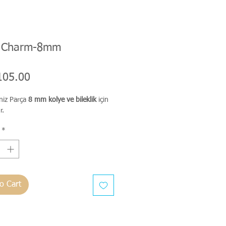
 Charm-8mm
Price
105.00
niz Parça
8 mm kolye ve bileklik
için
r.
*
o Cart