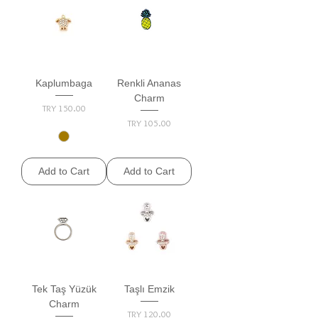
Kaplumbaga
Renkli Ananas
Charm
Price
TRY 150.00
Price
TRY 105.00
Add to Cart
Add to Cart
Tek Taş Yüzük
Taşlı Emzik
Charm
Price
TRY 120.00