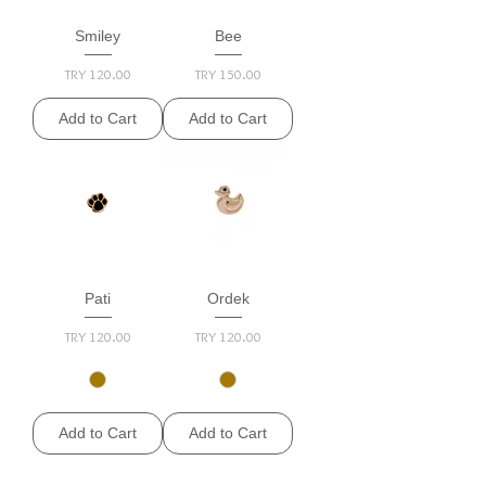
Smiley
Bee
Price
Price
TRY 120.00
TRY 150.00
Add to Cart
Add to Cart
Pati
Ordek
Price
Price
TRY 120.00
TRY 120.00
Add to Cart
Add to Cart