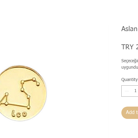
Asla
TRY 
Seçeceği
uygundu
Quantity
Add t