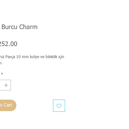
n Burcu Charm
Price
252.00
niz Parça 10 mm kolye ve bileklik için
r.
*
o Cart