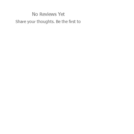
No Reviews Yet
Share your thoughts. Be the first to
leave a review.
Leave a Review
İşbu sitenin tüm hakları saklıdır. Sitede yer alan resim,
çizim, fotoğraf, ürün dökümanları, yazı ve diğer içerikler
yazılı izin alınmadan kaynak gösterilerek dahi kısmen de
olsa alıntı yapılamaz, kopyalanamaz, basılı ve elektronik
mecralarda yayınlanamaz, çoğaltılıp dağıtılamaz..
© 2026 justevoaccessories.