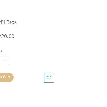
fli Broş
Price
220.00
*
o Cart