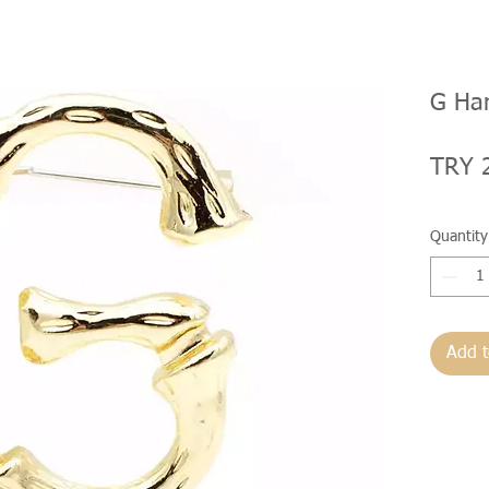
G Har
TRY 
Quantity
Add t