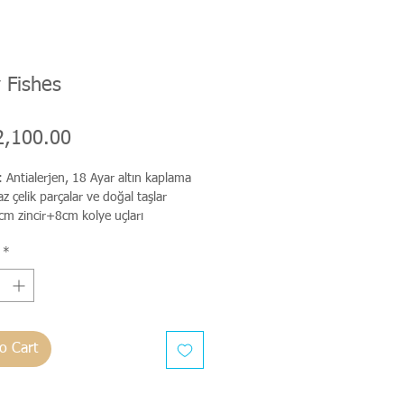
 Fishes
Price
2,100.00
: Antialerjen, 18 Ayar altın kaplama
 çelik parçalar ve doğal taşlar
cm zincir+8cm kolye uçları
*
o Cart