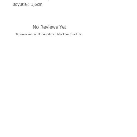
Boyutlar: 1,6cm
No Reviews Yet
Share your thoughts. Be the first to
leave a review.
Leave a Review
İşbu sitenin tüm hakları saklıdır. Sitede yer alan resim,
çizim, fotoğraf, ürün dökümanları, yazı ve diğer içerikler
yazılı izin alınmadan kaynak gösterilerek dahi kısmen de
olsa alıntı yapılamaz, kopyalanamaz, basılı ve elektronik
mecralarda yayınlanamaz, çoğaltılıp dağıtılamaz..
© 2026 justevoaccessories.