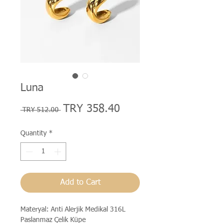
Luna
Regular
Sale
TRY 358.40
 TRY 512.00 
Price
Price
Quantity
*
Add to Cart
Materyal: Anti Alerjik Medikal 316L
Paslanmaz Çelik Küpe