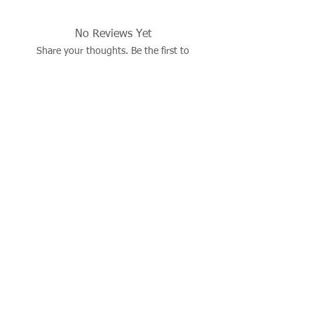
Quartz taslar 5mm, Sedef kolye ucu:
11mm
No Reviews Yet
Share your thoughts. Be the first to
leave a review.
Leave a Review
İşbu sitenin tüm hakları saklıdır. Sitede yer alan resim,
çizim, fotoğraf, ürün dökümanları, yazı ve diğer içerikler
yazılı izin alınmadan kaynak gösterilerek dahi kısmen de
olsa alıntı yapılamaz, kopyalanamaz, basılı ve elektronik
mecralarda yayınlanamaz, çoğaltılıp dağıtılamaz..
© 2026 justevoaccessories.