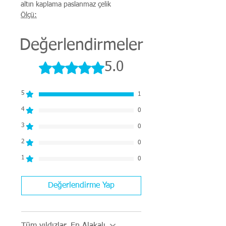
altın kaplama paslanmaz çelik
Ölçü:
En: 7,6 mm Uzunluk: 42 cm+5 cm
uzatma zinciri, 26 gr ağırlık
Değerlendirmeler
5 üzerinden 5 yıldız
5.0
5
1
4
0
3
0
2
0
1
0
Değerlendirme Yap