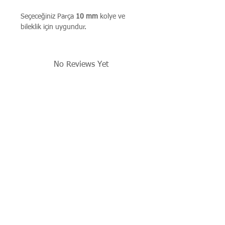
Seçeceğiniz Parça
10 mm
kolye ve
bileklik için uygundur.
No Reviews Yet
Share your thoughts. Be the first to
leave a review.
Leave a Review
İşbu sitenin tüm hakları saklıdır. Sitede yer alan resim,
çizim, fotoğraf, ürün dökümanları, yazı ve diğer içerikler
yazılı izin alınmadan kaynak gösterilerek dahi kısmen de
olsa alıntı yapılamaz, kopyalanamaz, basılı ve elektronik
mecralarda yayınlanamaz, çoğaltılıp dağıtılamaz..
© 2026 justevoaccessories.