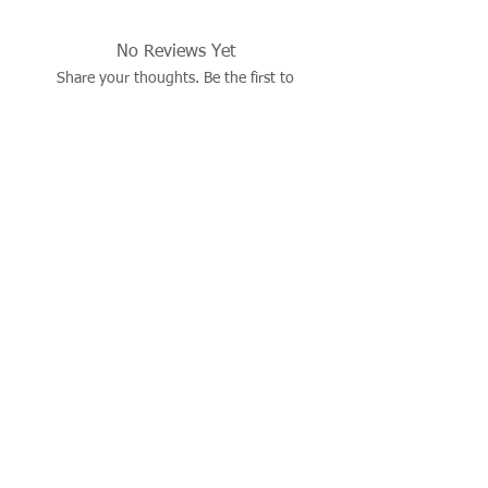
No Reviews Yet
Share your thoughts. Be the first to
leave a review.
Leave a Review
İşbu sitenin tüm hakları saklıdır. Sitede yer alan resim,
çizim, fotoğraf, ürün dökümanları, yazı ve diğer içerikler
yazılı izin alınmadan kaynak gösterilerek dahi kısmen de
olsa alıntı yapılamaz, kopyalanamaz, basılı ve elektronik
mecralarda yayınlanamaz, çoğaltılıp dağıtılamaz..
© 2026 justevoaccessories.