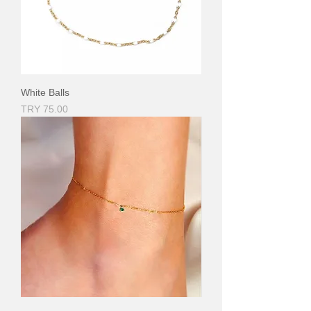
White Balls
Price
TRY 75.00